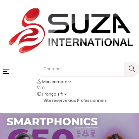
Basculer
☰
la
Mon compte
navigation
0
Français
fr
Site réservé aux Professionnels