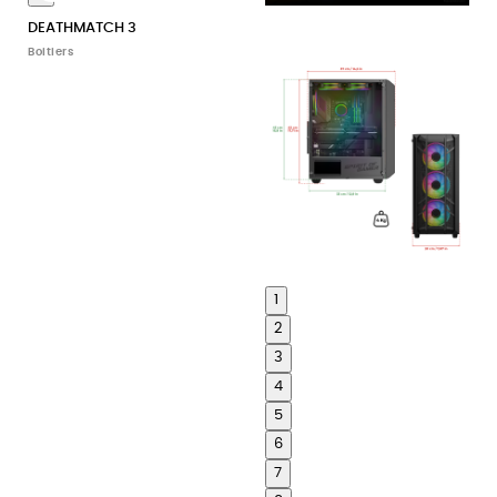
DEATHMATCH 3
Boitiers
1
2
3
4
5
6
7