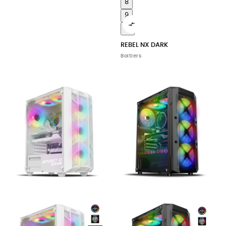
8
9

10
REBEL NX DARK
Boitiers