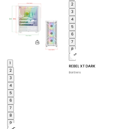
2
3
4
5
6
7
8

9
1
REBEL XT DARK
2
Boitiers
3
4
5
6
7
8
9
