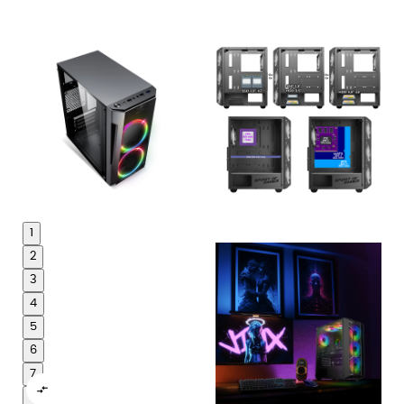
1
2
3
4
5
6
7

8