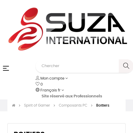
Basculer
☰
la
Mon compte
navigation
0
Français
fr
Site réservé aux Professionnels
Spirit of Gamer
Composants PC
Boitiers