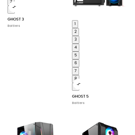
7

8
GHOST 3
1
Boitiers
2
3
4
5
6
7
8

9
GHOST 5
Boitiers