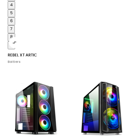
4
5
6
7
8

9
REBEL XT ARTIC
Boitiers