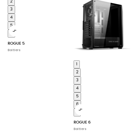
2
3
4
5

6
ROGUE 5
Boitiers
1
2
3
4
5
6

7
ROGUE 6
Boitiers