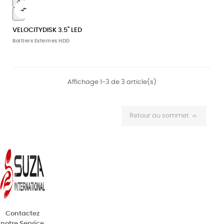
3

4
VELOCITYDISK 3.5" LED
Boitiers Externes HDD
Affichage 1-3 de 3 article(s)

Retour au sommet
Contactez
notre Service