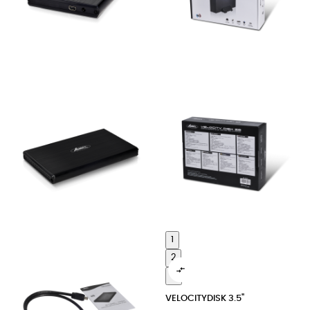
1
2

3
VELOCITYDISK 3.5"