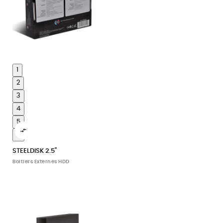
1
2
3
4
5

6
STEELDISK 2.5"
Boitiers Externes HDD