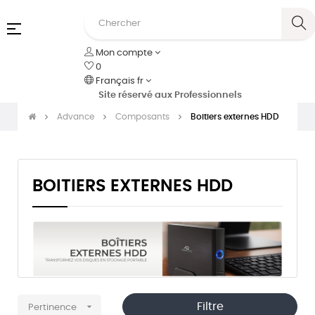
Basculer
☰
la
Mon compte
navigation
0
Français
fr
Site réservé aux Professionnels
Advance
Composants
Boitiers externes HDD
BOITIERS EXTERNES HDD

Filtre
Pertinence