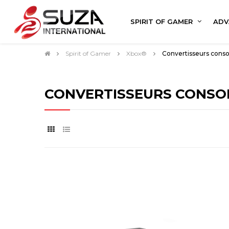
SPIRIT OF GAMER
ADV
Spirit of Gamer
Xbox®
Convertisseurs conso
CONVERTISSEURS CONSO