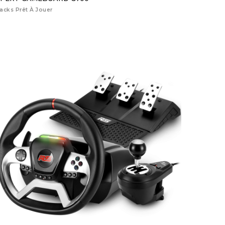
acks Prêt À Jouer