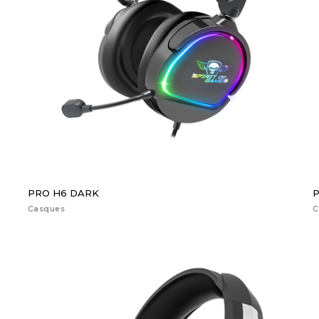
PRO H6 DARK
P
Casques
C