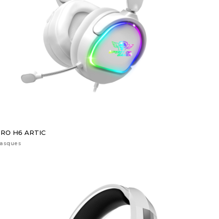
RO H6 ARTIC
asques