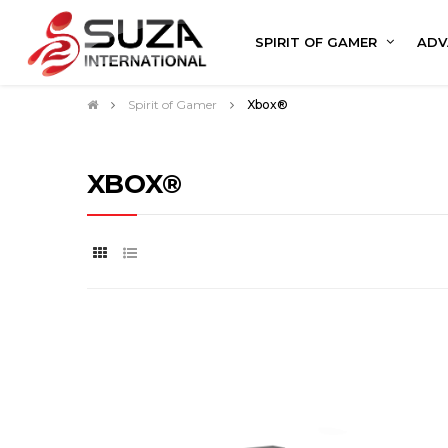
SPIRIT OF GAMER
ADV
Spirit of Gamer
Xbox®
XBOX®