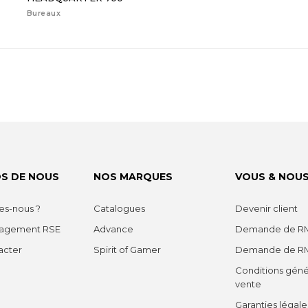
Bureaux
S DE NOUS
NOS MARQUES
VOUS & NOU
s-nous ?
Catalogues
Devenir client
gagement RSE
Advance
Demande de RM
acter
Spirit of Gamer
Demande de R
Conditions géné
vente
Garanties légale