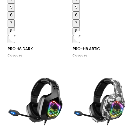
5
5
6
6
7
7
8
8


9
9
PRO H8 DARK
PRO-H8 ARTIC
Casques
Casques