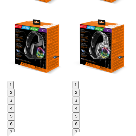
1
1
2
2
3
3
4
4
5
5
6
6
7
7