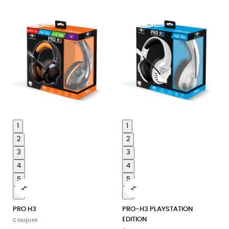
1
1
2
2
3
3
4
4
5
5


6
6
PRO H3
PRO-H3 PLAYSTATION
EDITION
Casques