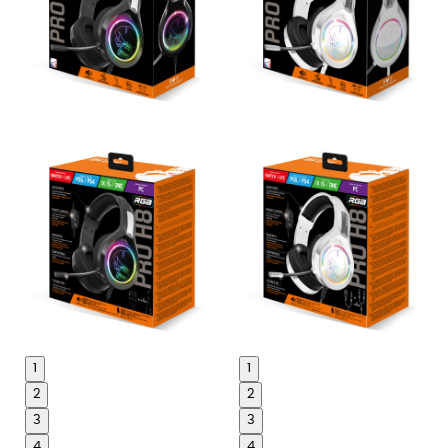
1
1
2
2
3
3
4
4