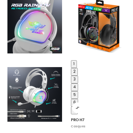
1
2
3
4
5
6

7
PRO H7
Casques