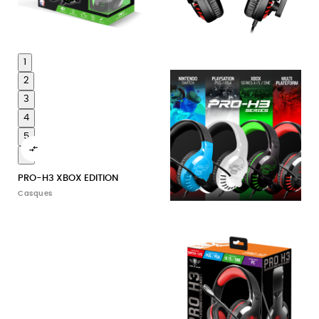
1
2
3
4
5

6
PRO-H3 XBOX EDITION
Casques