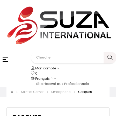
Basculer
☰
la
Mon compte
navigation
0
Français
fr
Site réservé aux Professionnels
Spirit of Gamer
Smartphone
Casques