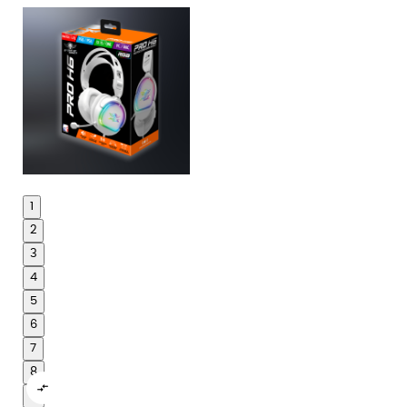
1
2
3
4
5
6
7
8

9