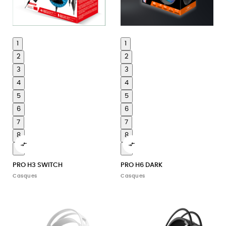
1
1
2
2
3
3
4
4
5
5
6
6
7
7
8
8


9
9
PRO H3 SWITCH
PRO H6 DARK
Casques
Casques