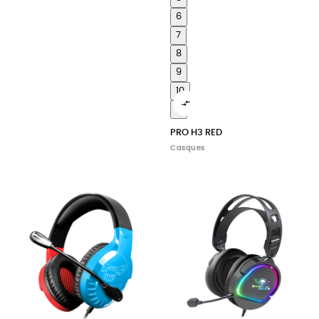
6
7
8
9
10

11
PRO H3 RED
Casques