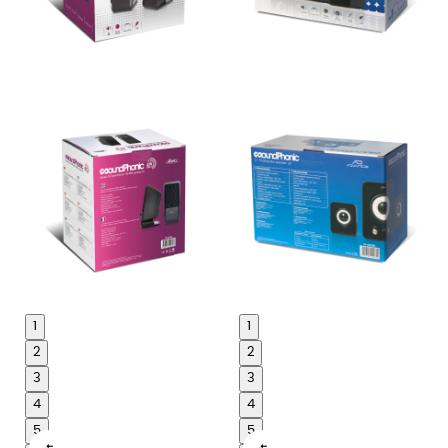
1
1
2
2
3
3
4
4
5
5

