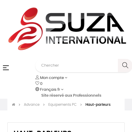
Basculer
☰
la
Mon compte
navigation
0
Français
fr
Site réservé aux Professionnels
Advance
Equipements PC
Haut-parleurs