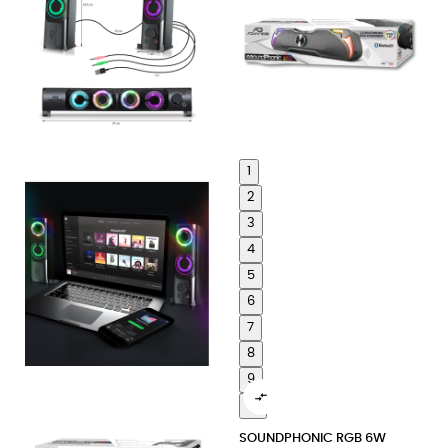
1
2
3
4
5
6
7
8
9

10
SOUNDPHONIC RGB 6W