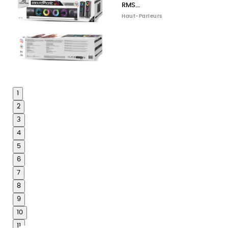
RMS...
Haut-Parleurs
1
2
3
4
5
6
7
8
9
10
11