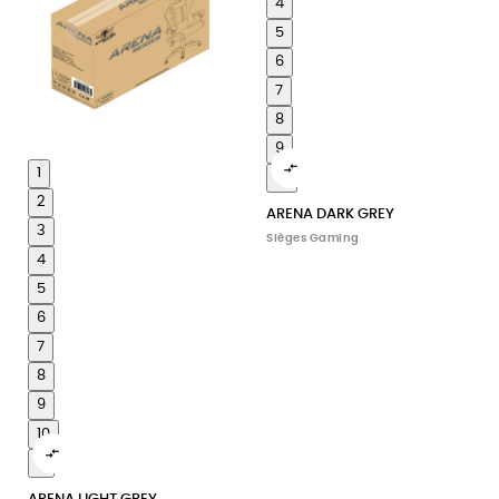
4
5
6
7
8
9

1
10
2
ARENA DARK GREY
3
Sièges Gaming
4
5
6
7
8
9
10

11