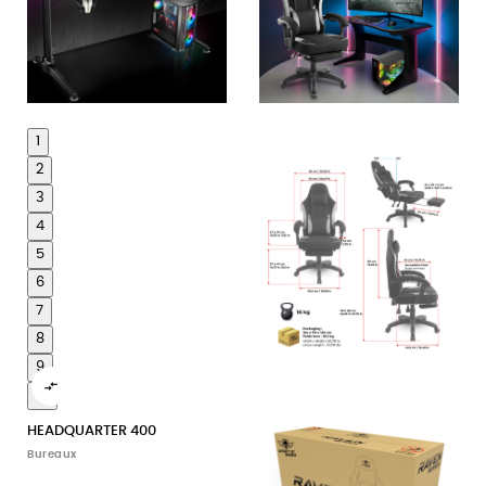
1
2
3
4
5
6
7
8
9

10
HEADQUARTER 400
Bureaux