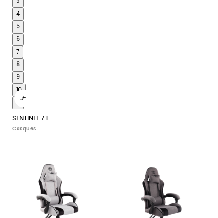
3
4
5
6
7
8
9
10

11
SENTINEL 7.1
Casques