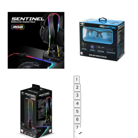
1
2
3
4
5
6
7

8