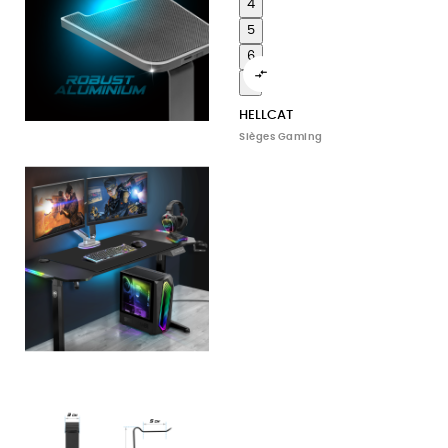
4
5
6

7
HELLCAT
Sièges Gaming