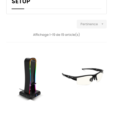
SETUP

Pertinence
Affichage 1-19 de 19 article(s)