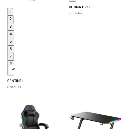
RETINA PRO
1
Lunettes
2
3
4
5
6
7
8

9
SENTINEL
Casques